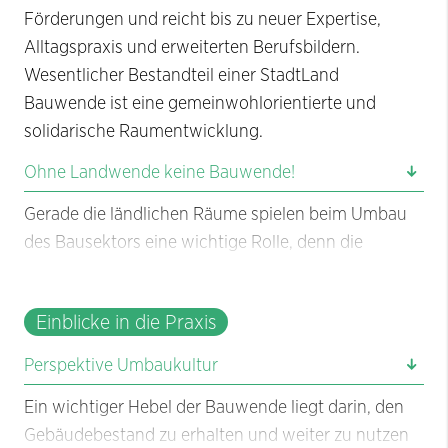
Förderungen und reicht bis zu neuer Expertise,
Alltagspraxis und erweiterten Berufsbildern.
Wesentlicher Bestandteil einer StadtLand
Bauwende ist eine gemeinwohlorientierte und
solidarische Raumentwicklung.
Ohne Landwende keine Bauwende!
Gerade die ländlichen Räume spielen beim Umbau
des Bausektors eine wichtige Rolle, denn die
Bauwende ist unmittelbar mit einer Materialwende
sowie mit stofflichen Ressourcenbeziehungen
Einblicke in die Praxis
zwischen Stadt und Land verknüpft. Der Wechsel
von mineralischen Baustoffen zu nachwachsenden
Perspektive Umbaukultur
Naturbaustoffen ist ein entscheidender Schritt
Ein wichtiger Hebel der Bauwende liegt darin, den
dieser Transformation. Ein bisher nicht genutztes
Gebäudebestand zu erhalten und weiter zu nutzen
Potenzial bietet sich, wenn man den Waldumbau