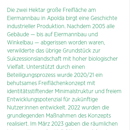
Orte & Formate
Die zwei Hektar große Freifläche am
Eiermannbau in Apolda birgt eine Geschichte
industrieller Produktion. Nachdem 2005 alle
Gebäude — bis auf Eier­mannbau und
Winkelbau — abgerissen worden waren,
verwilderte das übrige Grundstück zur
Sukzessionsland­schaft mit hoher biologischer
Vielfalt. Unterstützt durch einen
Beteiligungsprozess wurde 2020/21 ein
behutsa­mes Freiflächenkonzept mit
identitätsstiftender Minimal­struktur und freiem
Entwicklungspotenzial für zukünftige
Nutzer:innen entwickelt. 2022 wurden die
grundlegen­den Maßnahmen des Konzepts
realisiert. Im März 2023 gaben die räumlichen