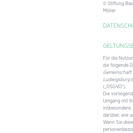
© Stiftung Bau
Müller
DATENSCH
GELTUNGS
Für die Nutzu
die folgende D
Gemeinschaft 
Ludwigsburg
a
(„DSGVO“).
Die vorliegend
Umgang mit Ih
insbesondere, 
darüber, wie 
Wenn Sie dies
personenbezog