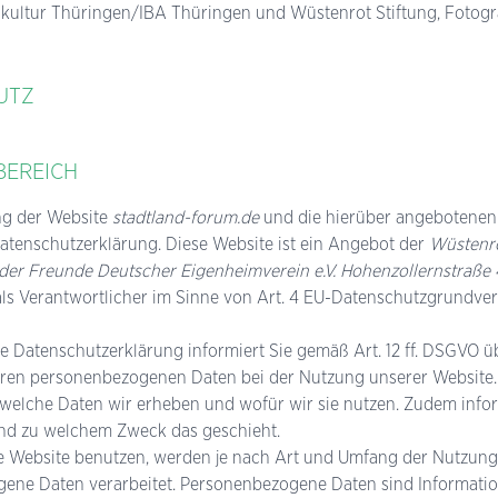
kultur Thüringen/IBA Thüringen und Wüstenrot Stiftung, Fotog
UTZ
BEREICH
ng der Website
stadtland-forum.de
und die hierüber angebotenen 
atenschutzerklärung. Diese Website ist ein Angebot der
Wüstenro
der Freunde Deutscher Eigenheimverein e.V. Hohenzollernstraße 
ls Verantwortlicher im Sinne von Art. 4 EU-Datenschutzgrundv
e Datenschutzerklärung informiert Sie gemäß Art. 12 ff. DSGVO ü
ren personenbezogenen Daten bei der Nutzung unserer Website. S
welche Daten wir erheben und wofür wir sie nutzen. Zudem inform
und zu welchem Zweck das geschieht.
e Website benutzen, werden je nach Art und Umfang der Nutzung
ene Daten verarbeitet. Personenbezogene Daten sind Information