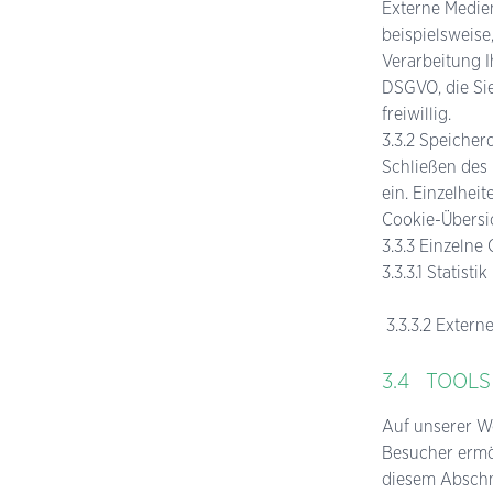
Externe Medien
beispielsweise
Verarbeitung I
DSGVO, die Sie
freiwillig.
3.3.2 Speicher
Schließen des 
ein. Einzelhe
Cookie-Übersi
3.3.3 Einzelne
3.3.3.1 Statistik
3.3.3.2 Extern
3.4 TOOLS
Auf unserer We
Besucher ermö
diesem Abschn