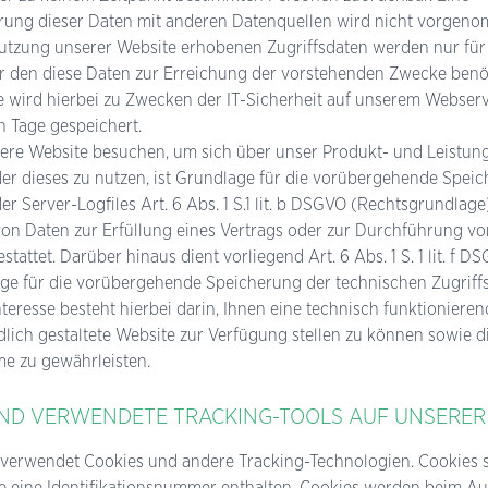
ng dieser Daten mit anderen Datenquellen wird nicht vorgeno
tzung unserer Website erhobenen Zugriffsdaten werden nur für
ür den diese Daten zur Erreichung der vorstehenden Zwecke benö
e wird hierbei zu Zwecken der IT-Sicherheit auf unserem Webserv
n Tage gespeichert.
sere Website besuchen, um sich über unser Produkt- und Leistun
er dieses zu nutzen, ist Grundlage für die vorübergehende Spei
er Server-Logfiles Art. 6 Abs. 1 S.1 lit. b DSGVO (Rechtsgrundlage)
on Daten zur Erfüllung eines Vertrags oder zur Durchführung vo
attet. Darüber hinaus dient vorliegend Art. 6 Abs. 1 S. 1 lit. f D
ge für die vorübergehende Speicherung der technischen Zugriff
nteresse besteht hierbei darin, Ihnen eine technisch funktioniere
lich gestaltete Website zur Verfügung stellen zu können sowie di
me zu gewährleisten.
ND VERWENDETE TRACKING-TOOLS AUF UNSERER
 verwendet Cookies und andere Tracking-Technologien. Cookies s
ie eine Identifikationsnummer enthalten. Cookies werden beim Au