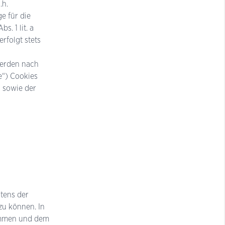
.h.
e für die
. 1 lit. a
rfolgt stets
werden nach
e“) Cookies
 sowie der
tens der
zu können. In
rammen und dem