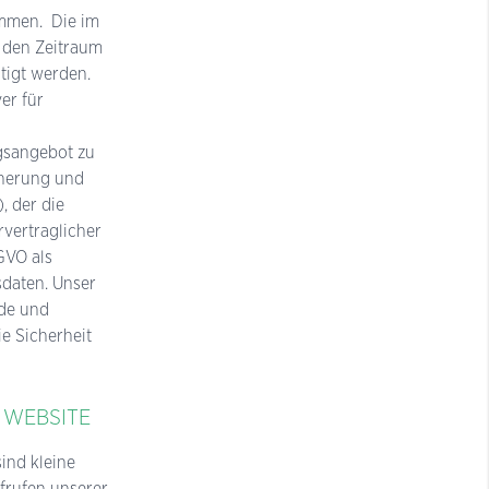
mmen. Die im
 den Zeitraum
tigt werden.
er für
gsangebot zu
cherung und
, der die
rvertraglicher
SGVO als
sdaten. Unser
nde und
e Sicherheit
 WEBSITE
ind kleine
frufen unserer