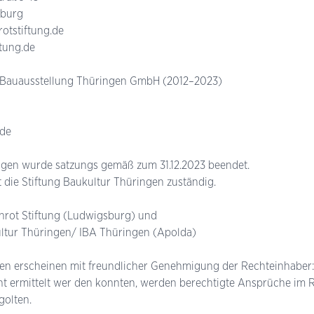
sburg
ot­stiftung.de
ftung.de
e Bauausstellung Thüringen GmbH (2012–2023)
.de
ngen wurde satzungs­ gemäß zum 31.12.2023 beendet.
st die Stiftung Baukultur Thüringen zuständig.
nrot Stiftung (Ludwigsburg) und
ltur Thüringen/ IBA Thüringen (Apolda)
en erscheinen mit freundlicher Genehmigung der Rechteinhaber:
cht ermittelt wer­ den konnten, werden berech­tigte Ansprüche i
golten.