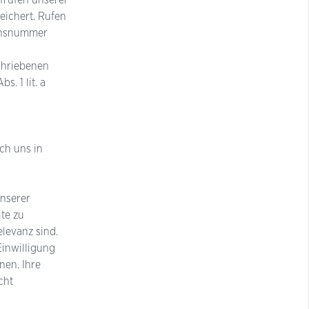
eichert. Rufen
ionsnummer
schriebenen
. 1 lit. a
ch uns in
unserer
ite zu
levanz sind.
Einwilligung
nen. Ihre
cht