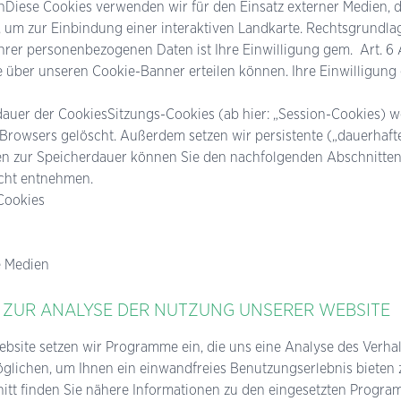
Diese Cookies verwenden wir für den Einsatz externer Medien, d
, um zur Einbindung einer interaktiven Landkarte. Rechtsgrundlag
hrer personenbezogenen Daten ist Ihre Einwilligung gem. Art. 6 Abs
 über unseren Cookie-Banner erteilen können. Ihre Einwilligung e
dauer der CookiesSitzungs-Cookies (ab hier: „Session-Cookies) 
Browsers gelöscht. Außerdem setzen wir persistente („dauerhaft
iten zur Speicherdauer können Sie den nachfolgenden Abschnitten
cht entnehmen.
 Cookies
e Medien
 ZUR ANALYSE DER NUTZUNG UNSERER WEBSITE
bsite setzen wir Programme ein, die uns eine Analyse des Verhal
glichen, um Ihnen ein einwandfreies Benutzungserlebnis bieten 
itt finden Sie nähere Informationen zu den eingesetzten Prog