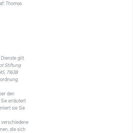
raf: Thomas
Dienste gilt
t Stiftung
45, 71638
erordnung
ber den
ie erläutert
iert sie Sie
 verschiedene
en, die sich