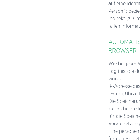
auf eine ident
Person“) bezie
indirekt (z.B.
fallen Informa
AUTOMATIS
BROWSER
Wie bei jeder
Logfiles, die 
wurde:
IP-Adresse de
Datum, Uhrzei
Die Speicherun
zur Sicherstel
für die Speich
Voraussetzung
Eine personenb
für den Anbie