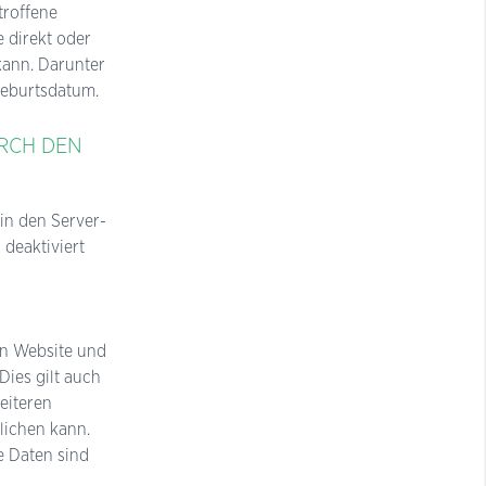
troffene
e direkt oder
kann. Darunter
Geburtsdatum.
RCH DEN
in den Server-
 deaktiviert
gen Website und
Dies gilt auch
eiteren
lichen kann.
e Daten sind