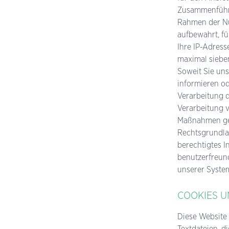
Zusammenführu
Rahmen der Nu
aufbewahrt, f
Ihre IP-Adress
maximal siebe
Soweit Sie un
informieren od
Verarbeitung d
Verarbeitung v
Maßnahmen gest
Rechtsgrundla
berechtigtes I
benutzerfreund
unserer Syste
COOKIES U
Diese Website
Textdateien, d