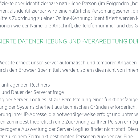
ifizierte oder identifizierbare natürliche Person (im Folgenden „be
hen; als identifizierbar wird eine natürliche Person angesehen, di
 mittels Zuordnung zu einer Online-Kennung) identifiziert werden 
tionen wie der Name, die Anschrift, die Telefonnummer und das 
IERTE DATENERHEBUNG UND -VERARBEITUNG DU
 Website erhebt unser Server automatisch und temporär Angaben 
durch den Browser übermittelt werden, sofern dies nicht von Ihnen
s anfragenden Rechners
t und Dauer der Serveranfrage
g der Server-Logfiles ist zur Bereitstellung einer funktionsfähi
lung der Systemsicherheit aus technischen Gründen erforderlich. 
erung Ihrer IP-Adresse, die notwendigerweise erfolgt und unter w
en zumindest theoretisch eine Zuordnung zu Ihrer Person ermög
ezogene Auswertung der Server-Logfiles findet nicht statt. Dies
ter zu keinem Zeitpunkt bestimmten Personen zuordenbar. Eine