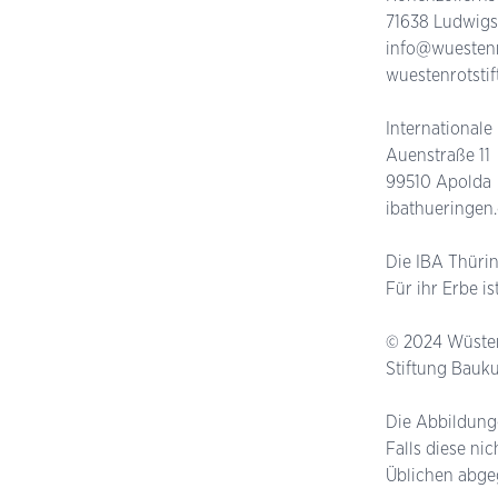
71638 Ludwig
info@wuestenr
wuestenrot­sti
International
Auenstraße 11
99510 Apolda
iba­thueringen
Die IBA Thüri
Für ihr Erbe i
© 2024 Wüste
Stiftung Bauku
Die Abbildung
Falls diese ni
Üblichen abge